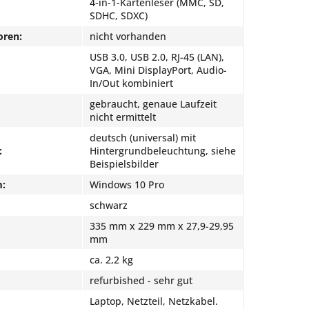
4-in-1-Kartenleser (MMC, SD,
SDHC, SDXC)
oren:
nicht vorhanden
USB 3.0, USB 2.0, RJ-45 (LAN),
VGA, Mini DisplayPort, Audio-
In/Out kombiniert
gebraucht, genaue Laufzeit
nicht ermittelt
deutsch (universal) mit
:
Hintergrundbeleuchtung, siehe
Beispielsbilder
m:
Windows 10 Pro
schwarz
335 mm x 229 mm x 27,9-29,95
mm
ca. 2,2 kg
refurbished - sehr gut
Laptop, Netzteil, Netzkabel.