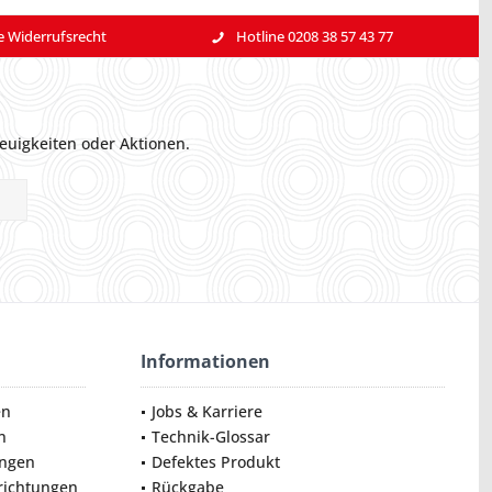
e Widerrufsrecht
Hotline 0208 38 57 43 77
euigkeiten oder Aktionen.
Informationen
en
Jobs & Karriere
n
Technik-Glossar
ungen
Defektes Produkt
nrichtungen
Rückgabe