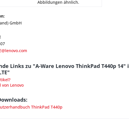
Abbildungen ähnlich.
en:
land) GmbH
t
807
E@lenovo.com
nde Links zu "A-Ware Lenovo ThinkPad T440p 14"
LTE"
ikel?
l von Lenovo
Downloads:
utzerhandbuch ThinkPad T440p