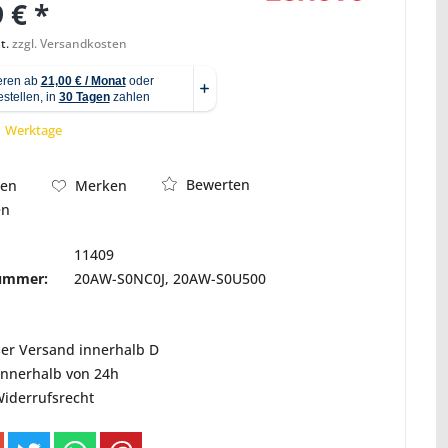
 € *
t.
zzgl. Versandkosten
Abbildung ähnlich
 1 Werktage
Bewerten
hen
Merken
en
11409
nummer:
20AW-S0NC0J, 20AW-S0U500
ser Versand innerhalb D
innerhalb von 24h
Widerrufsrecht