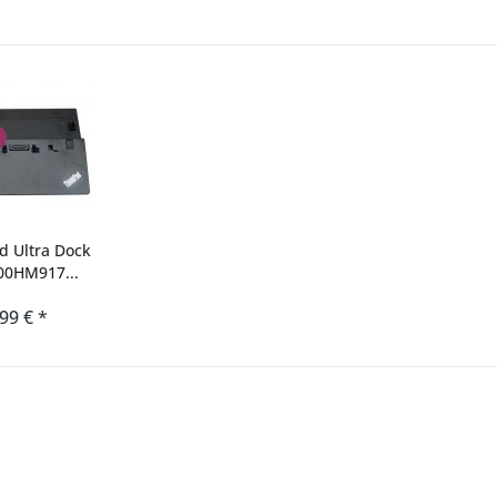
d Ultra Dock
00HM917...
,99 € *