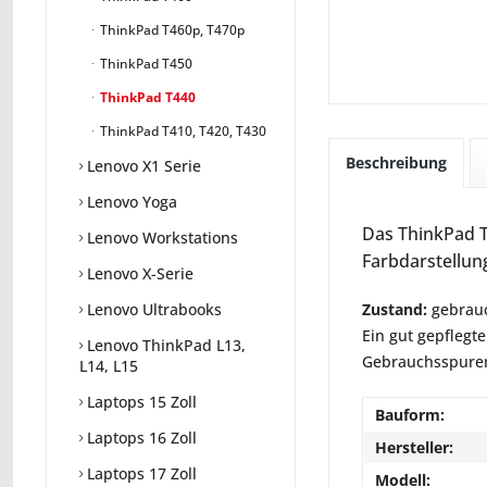
ThinkPad T460p, T470p
ThinkPad T450
ThinkPad T440
ThinkPad T410, T420, T430
Beschreibung
Lenovo X1 Serie
Lenovo Yoga
Das ThinkPad T4
Lenovo Workstations
Farbdarstellun
Lenovo X-Serie
Zustand:
gebrauc
Lenovo Ultrabooks
Ein gut gepflegte
Lenovo ThinkPad L13,
Gebrauchsspuren 
L14, L15
Laptops 15 Zoll
Bauform:
Laptops 16 Zoll
Hersteller:
Laptops 17 Zoll
Modell: