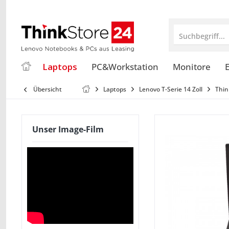
Suchbegriff...
Laptops
PC&Workstation
Monitore
E
Übersicht
Laptops
Lenovo T-Serie 14 Zoll
Thin
Unser Image-Film