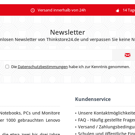
Versand innerhalb von 24h
14 Tag
Newsletter
nlosen Newsletter von Thinkstore24.de und verpassen Sie keine N
Die
Datenschutzbestimmungen
habe ich zur Kenntnis genommen.
Kundenservice
Notebooks
,
PCs
und
Monitore
Unsere Kontaktmöglichkeit
FAQ - Häufig gestellte Frage
ber 1000 gebrauchten Lenovo
Versand / Zahlungsbeding
Schulen und öffentliche Ei
die etwa zwei bis drei Jahre