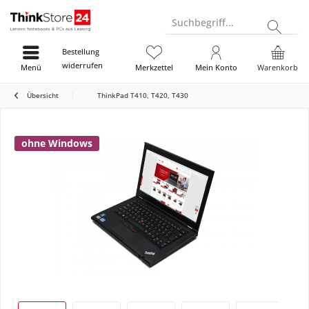
Suchbegriff...
Bestellung
widerrufen
Menü
Merkzettel
Mein Konto
Warenkorb
Übersicht
ThinkPad T410, T420, T430
ohne Windows