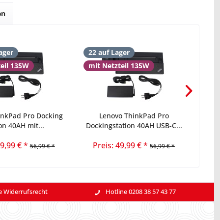
en
ager
22 auf Lager
16 
teil 135W
mit Netzteil 135W
inkPad Pro Docking
Lenovo ThinkPad Pro
Leno
on 40AH mit...
Dockingstation 40AH USB-C...
49,99 € *
Preis: 49,99 € *
56,99 € *
56,99 € *
e Widerrufsrecht
Hotline 0208 38 57 43 77