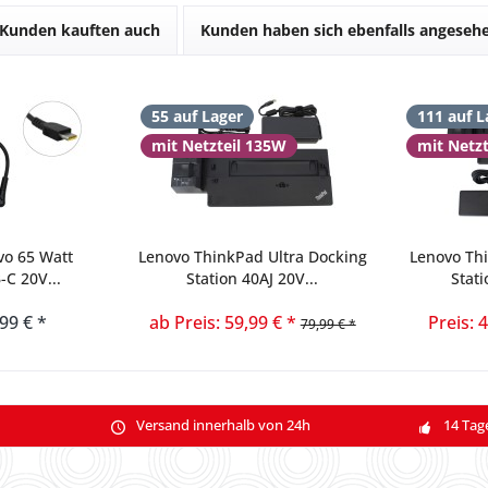
Kunden kauften auch
Kunden haben sich ebenfalls angeseh
55 auf Lager
111 auf L
mit Netzteil 135W
mit Netz
vo 65 Watt
Lenovo ThinkPad Ultra Docking
Lenovo Th
-C 20V...
Station 40AJ 20V...
Stati
,99 € *
ab Preis: 59,99 € *
Preis: 
79,99 € *
Versand innerhalb von 24h
14 Tag