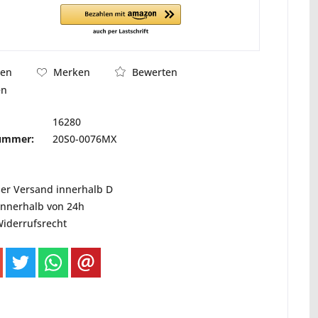
Bewerten
hen
Merken
en
16280
nummer:
20S0-0076MX
ser Versand innerhalb D
innerhalb von 24h
Widerrufsrecht