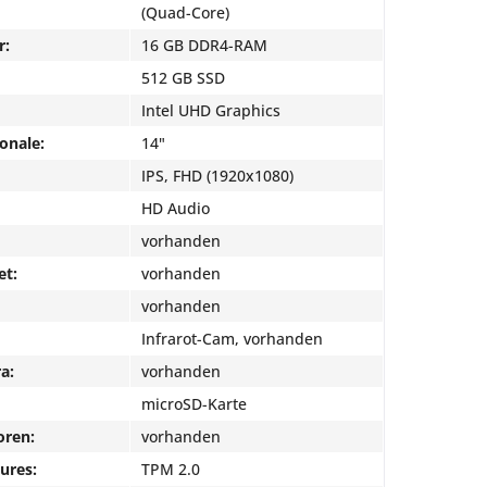
(Quad-Core)
r:
16 GB DDR4-RAM
512 GB SSD
Intel UHD Graphics
onale:
14"
IPS, FHD (1920x1080)
HD Audio
vorhanden
et:
vorhanden
vorhanden
Infrarot-Cam, vorhanden
a:
vorhanden
microSD-Karte
oren:
vorhanden
ures:
TPM 2.0