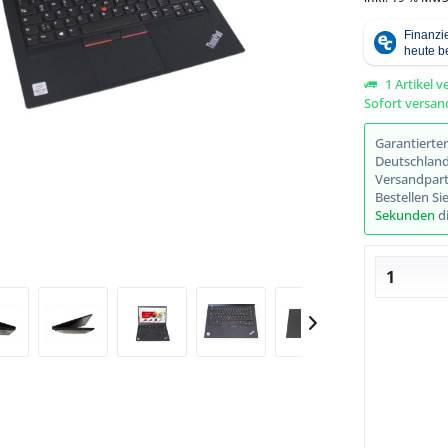
1 Artikel v
Sofort versand
Abbildung ähnlich
Garantierte
Deutschlands
Versandpart
Bestellen Si
Sekunden
di