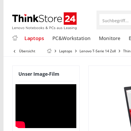
Suchbegriff...
Laptops
PC&Workstation
Monitore
E
Übersicht
Laptops
Lenovo T-Serie 14 Zoll
Thin
Unser Image-Film