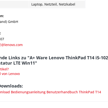
Laptop, Netzteil, Netzkabel
en:
land) GmbH
t
807
E@lenovo.com
nde Links zu "A+ Ware Lenovo ThinkPad T14 i5-10
statur LTE Win11"
ikel?
l von Lenovo
Downloads:
load Bedienungsanleitung Benutzerhandbuch ThinkPad T14