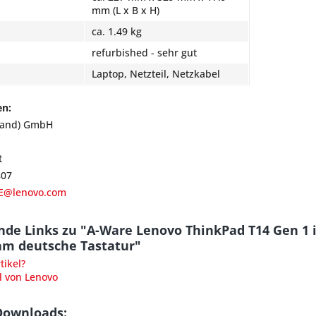
mm (L x B x H)
ca. 1.49 kg
refurbished - sehr gut
Laptop, Netzteil, Netzkabel
en:
land) GmbH
t
807
E@lenovo.com
nde Links zu "A-Ware Lenovo ThinkPad T14 Gen 1 
m deutsche Tastatur"
ikel?
l von Lenovo
Downloads: