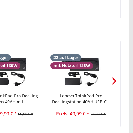
ager
22 auf Lager
16 
teil 135W
mit Netzteil 135W
inkPad Pro Docking
Lenovo ThinkPad Pro
Leno
on 40AH mit...
Dockingstation 40AH USB-C...
49,99 € *
Preis: 49,99 € *
56,99 € *
56,99 € *