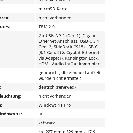
microSD-Karte
oren:
nicht vorhanden
ures:
TPM 2.0
2 x USB-A 3.1 (Gen 1), Gigabit
Ethernet-Anschluss, USB-C 3.1
Gen. 2, SideDock CS18 (USB-C
(3.1 Gen. 2) & Gigabit-Ethernet
via Adapter), Kensington Lock,
HDMI, Audio-In/Out kombiniert
gebraucht, die genaue Laufzeit
wurde nicht ermittelt
:
deutsch (renewed)
leuchtung:
nicht vorhanden
m:
Windows 11 Pro
Windows 11:
ja
schwarz
ca. 227 mm x 329 mm x 17.9