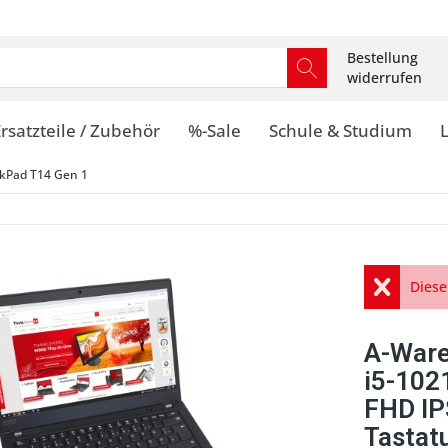
Bestellung
widerrufen
rsatzteile / Zubehör
%-Sale
Schule & Studium
kPad T14 Gen 1
Diese
A-Ware
i5-10
FHD IP
Tastat