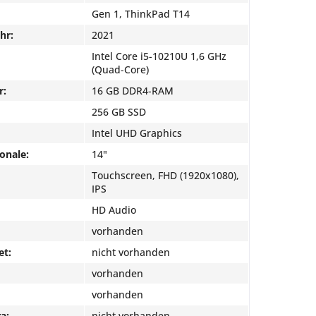
Gen 1, ThinkPad T14
hr:
2021
Intel Core i5-10210U 1,6 GHz
(Quad-Core)
r:
16 GB DDR4-RAM
256 GB SSD
Intel UHD Graphics
onale:
14"
Touchscreen, FHD (1920x1080),
IPS
HD Audio
vorhanden
et:
nicht vorhanden
vorhanden
vorhanden
a:
nicht vorhanden