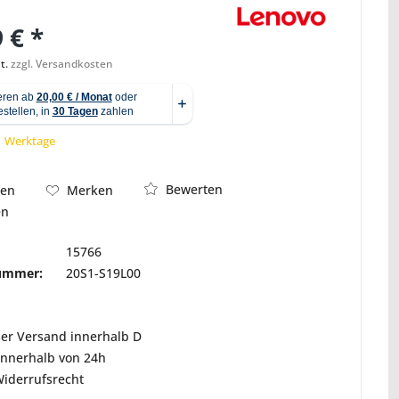
 € *
t.
zzgl. Versandkosten
Abbildung ähnlich
 1 Werktage
Bewerten
hen
Merken
en
15766
nummer:
20S1-S19L00
ser Versand innerhalb D
innerhalb von 24h
Widerrufsrecht