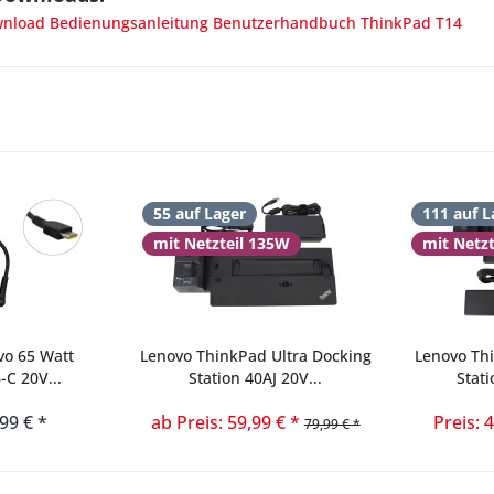
load Bedienungsanleitung Benutzerhandbuch ThinkPad T14
55 auf Lager
111 auf L
mit Netzteil 135W
mit Netz
vo 65 Watt
Lenovo ThinkPad Ultra Docking
Lenovo Th
-C 20V...
Station 40AJ 20V...
Stati
,99 € *
ab Preis: 59,99 € *
Preis: 
79,99 € *