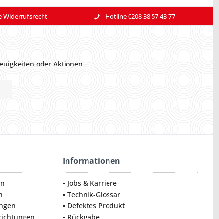
e Widerrufsrecht
Hotline 0208 38 57 43 77
euigkeiten oder Aktionen.
Informationen
en
Jobs & Karriere
n
Technik-Glossar
ungen
Defektes Produkt
nrichtungen
Rückgabe