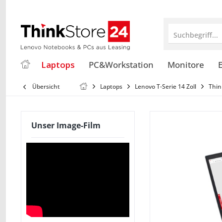
Suchbegriff...
Laptops
PC&Workstation
Monitore
E
Übersicht
Laptops
Lenovo T-Serie 14 Zoll
Thin
Unser Image-Film