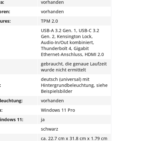
a:
vorhanden
oren:
vorhanden
ures:
TPM 2.0
USB-A 3.2 Gen. 1, USB-C 3.2
Gen. 2, Kensington Lock,
Audio-In/Out kombiniert,
Thunderbolt 4, Gigabit
Ethernet-Anschluss, HDMI 2.0
gebraucht, die genaue Laufzeit
wurde nicht ermittelt
deutsch (universal) mit
:
Hintergrundbeleuchtung, siehe
Beispielsbilder
leuchtung:
vorhanden
m:
Windows 11 Pro
Windows 11:
ja
schwarz
ca. 22.7 cm x 31.8 cm x 1.79 cm