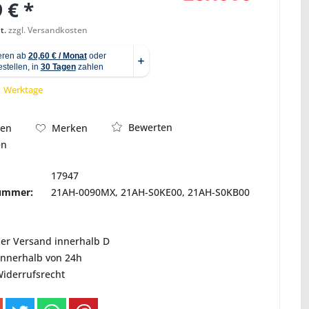
 € *
t.
zzgl. Versandkosten
Abbildung ähnlich
 1 Werktage
Bewerten
hen
Merken
en
17947
nummer:
21AH-0090MX, 21AH-S0KE00, 21AH-S0KB00
ser Versand innerhalb D
innerhalb von 24h
Widerrufsrecht