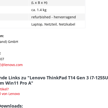
(L x B x H)
ca. 1.4 kg
refurbished - hervorragend
Laptop, Netzteil, Netzkabel
en:
land) GmbH
t
807
E@lenovo.com
nde Links zu "Lenovo ThinkPad T14 Gen 3 i7-125
am Win11 Pro A"
ikel?
l von Lenovo
Downloads: