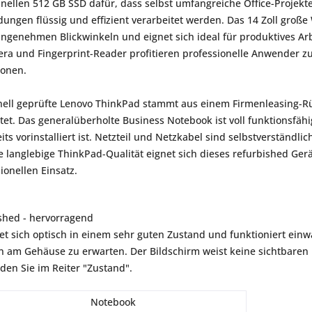
ellen 512 GB SSD dafür, dass selbst umfangreiche Office-Projekte
ngen flüssig und effizient verarbeitet werden. Das 14 Zoll große
angenehmen Blickwinkeln und eignet sich ideal für produktives A
era und Fingerprint-Reader profitieren professionelle Anwender
ionen.
nell geprüfte Lenovo ThinkPad stammt aus einem Firmenleasing-Rüc
et. Das generalüberholte Business Notebook ist voll funktionsfähi
eits vorinstalliert ist. Netzteil und Netzkabel sind selbstverständl
 langlebige ThinkPad-Qualität eignet sich dieses refurbished Ge
ionellen Einsatz.
shed - hervorragend
et sich optisch in einem sehr guten Zustand und funktioniert einwa
am Gehäuse zu erwarten. Der Bildschirm weist keine sichtbaren K
nden Sie im Reiter "Zustand".
Notebook