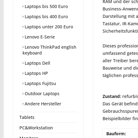
RAM und der schn
Laptops bis 500 Euro
Business-Anwendu
Darstellung mit 
Laptops bis 400 Euro
Tastatur, IR-Kam
Laptops unter 200 Euro
Sicherheitsfunkt
Lenovo E-Serie
Dieses professio
Lenovo ThinkPad english
keyboard
umfassend getest
aller Treiber ber
Laptops Dell
Bauweise und die
Laptops HP
täglichen profess
Laptops Fujitsu
Outdoor Laptops
Zustand:
refurbi
Das Gerät befind
Andere Hersteller
Gebrauchsspuren 
Tablets
Beispielbilder fi
PC&Workstation
Bauform: