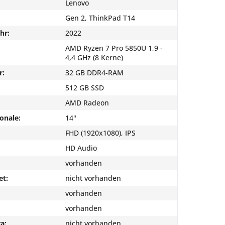
Lenovo
Gen 2, ThinkPad T14
hr:
2022
AMD Ryzen 7 Pro 5850U 1,9 -
4,4 GHz (8 Kerne)
r:
32 GB DDR4-RAM
512 GB SSD
AMD Radeon
onale:
14"
FHD (1920x1080), IPS
HD Audio
vorhanden
et:
nicht vorhanden
vorhanden
vorhanden
a:
nicht vorhanden