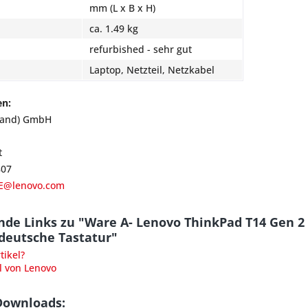
mm (L x B x H)
ca. 1.49 kg
refurbished - sehr gut
Laptop, Netzteil, Netzkabel
en:
land) GmbH
t
807
E@lenovo.com
nde Links zu "Ware A- Lenovo ThinkPad T14 Gen 2
deutsche Tastatur"
ikel?
l von Lenovo
Downloads: