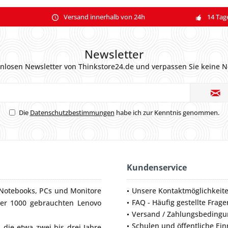
Versand innerhalb von 24h
14 Tag
Newsletter
nlosen Newsletter von Thinkstore24.de und verpassen Sie keine N
Die
Datenschutzbestimmungen
habe ich zur Kenntnis genommen.
Kundenservice
Notebooks
,
PCs
und
Monitore
Unsere Kontaktmöglichkeit
FAQ - Häufig gestellte Frage
ber 1000 gebrauchten Lenovo
Versand / Zahlungsbeding
Schulen und öffentliche Ei
die etwa zwei bis drei Jahre