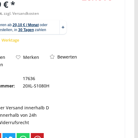
 € *
t.
zzgl. Versandkosten
Abbildung ähnlich
 1 Werktage
Bewerten
hen
Merken
en
17636
nummer:
20XL-S1080H
ser Versand innerhalb D
innerhalb von 24h
Widerrufsrecht