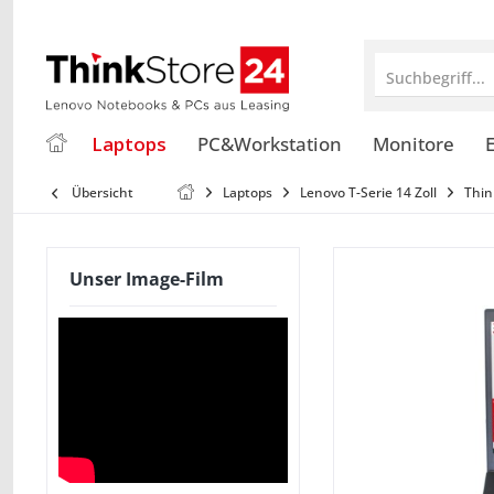
Suchbegriff...
Laptops
PC&Workstation
Monitore
E
Übersicht
Laptops
Lenovo T-Serie 14 Zoll
Thin
Unser Image-Film