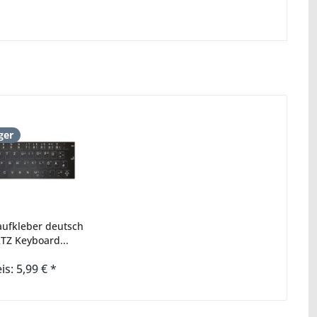
ger
aufkleber deutsch
Z Keyboard...
is: 5,99 € *