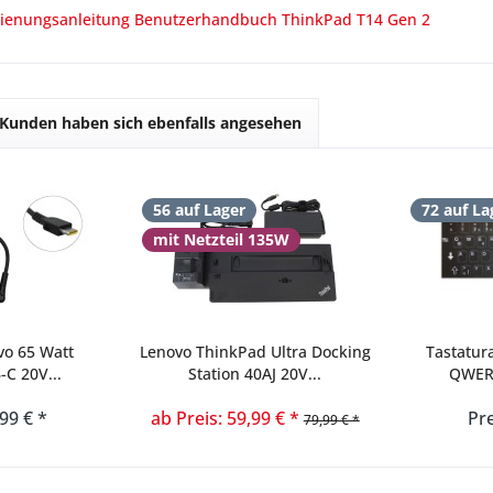
enungsanleitung Benutzerhandbuch ThinkPad T14 Gen 2
Kunden haben sich ebenfalls angesehen
56 auf Lager
72 auf La
mit Netzteil 135W
vo 65 Watt
Lenovo ThinkPad Ultra Docking
Tastatur
-C 20V...
Station 40AJ 20V...
QWERT
,99 € *
ab Preis: 59,99 € *
Pre
79,99 € *