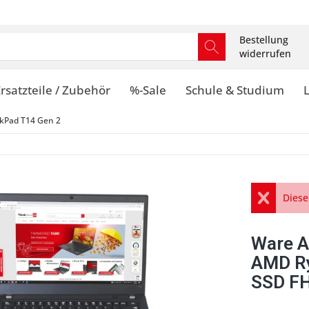
Bestellung
widerrufen
rsatzteile / Zubehör
%-Sale
Schule & Studium
kPad T14 Gen 2
Diese
Ware A
AMD Ry
SSD FH