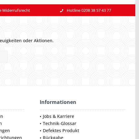
e Widerrufsrecht
Hotline 0208 38 57 43 77
euigkeiten oder Aktionen.
Informationen
en
Jobs & Karriere
n
Technik-Glossar
ungen
Defektes Produkt
nrichtungen
Rückgabe