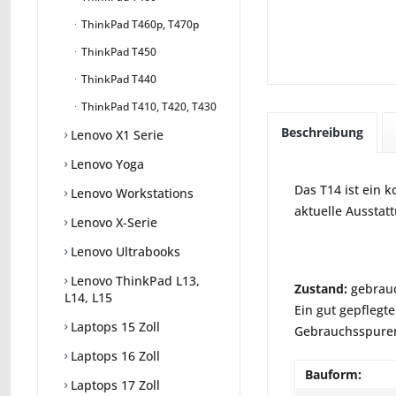
ThinkPad T460p, T470p
ThinkPad T450
ThinkPad T440
ThinkPad T410, T420, T430
Beschreibung
Lenovo X1 Serie
Lenovo Yoga
Das T14 ist ein 
Lenovo Workstations
aktuelle Ausstat
Lenovo X-Serie
Lenovo Ultrabooks
Lenovo ThinkPad L13,
Zustand:
gebrauc
L14, L15
Ein gut gepflegte
Laptops 15 Zoll
Gebrauchsspuren 
Laptops 16 Zoll
Bauform:
Laptops 17 Zoll