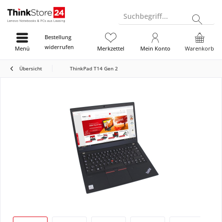
Suchbegriff...
Bestellung
widerrufen
Menü
Merkzettel
Mein Konto
Warenkorb
Übersicht
ThinkPad T14 Gen 2