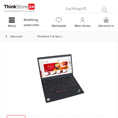
Suchbegriff...
Bestellung
widerrufen
Menü
Merkzettel
Mein Konto
Warenkorb
Übersicht
ThinkPad T14 Gen 1