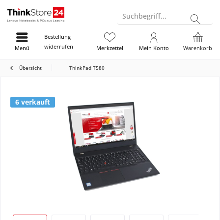
Suchbegriff...
Bestellung
widerrufen
Menü
Merkzettel
Mein Konto
Warenkorb
Übersicht
ThinkPad T580
6 verkauft