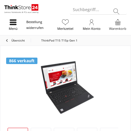
Suchbegriff...
Bestellung
widerrufen
Menü
Merkzettel
Mein Konto
Warenkorb
Übersicht
ThinkPad T15 T15p Gen 1
866 verkauft