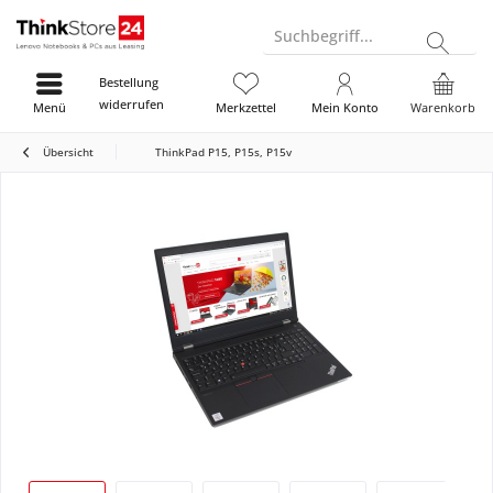
Suchbegriff...
Bestellung
widerrufen
Menü
Merkzettel
Mein Konto
Warenkorb
Übersicht
ThinkPad P15, P15s, P15v