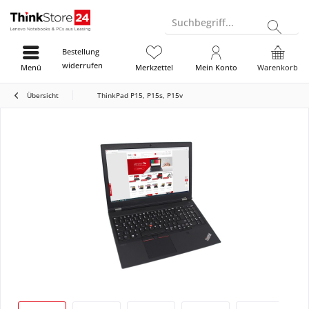
Suchbegriff...
Bestellung
widerrufen
Menü
Merkzettel
Mein Konto
Warenkorb
Übersicht
ThinkPad P15, P15s, P15v