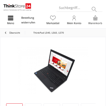
Suchbegriff...
Bestellung
widerrufen
Menü
Merkzettel
Mein Konto
Warenkorb
Übersicht
ThinkPad L540, L560, L570