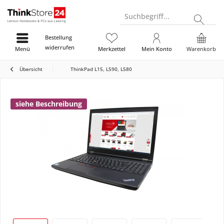
Suchbegriff...
Bestellung
widerrufen
Menü
Merkzettel
Mein Konto
Warenkorb
Übersicht
ThinkPad L15, L590, L580
siehe Beschreibung