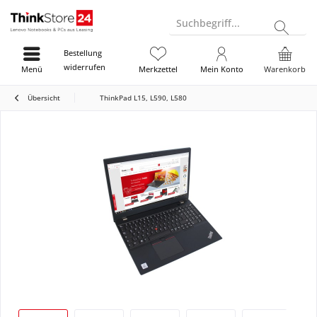
Suchbegriff...
Bestellung
widerrufen
Menü
Merkzettel
Mein Konto
Warenkorb
Übersicht
ThinkPad L15, L590, L580