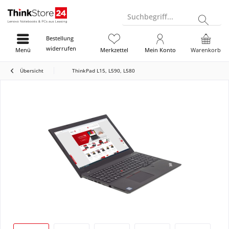
Suchbegriff...
Bestellung
widerrufen
Menü
Merkzettel
Mein Konto
Warenkorb
Übersicht
ThinkPad L15, L590, L580