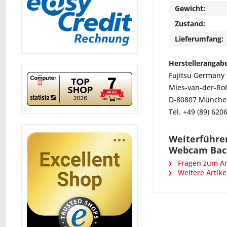
Gewicht:
Zustand:
Lieferumfang:
Herstellerangab
Fujitsu German
Mies-van-der-Ro
D-80807 Münche
Tel. +49 (89) 620
Weiterführe
Webcam Back
Fragen zum Art
Weitere Artikel