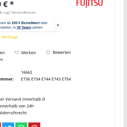
 € *
t.
zzgl. Versandkosten
Abbildung ähnlich
 1 Werktage
Bewerten
hen
Merken
en
16662
nummer:
E736 E734 E744 E743 E754
ser Versand innerhalb D
innerhalb von 24h
Widerrufsrecht