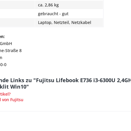
ca. 2,86 kg
gebraucht - gut
Laptop, Netzteil, Netzkabel
en:
y GmbH
he-Straße 8
n
60-0
nde Links zu "Fujitsu Lifebook E736 i3-6300U 2,
lit Win10"
ikel?
 von Fujitsu