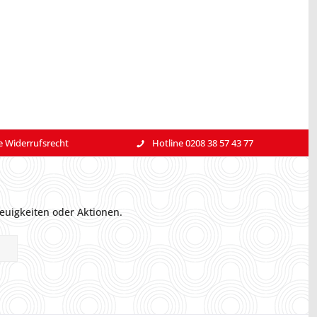
e Widerrufsrecht
Hotline 0208 38 57 43 77
euigkeiten oder Aktionen.