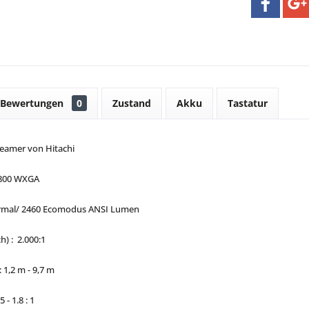
Bewertungen
0
Zustand
Akku
Tastatur
eamer von Hitachi
 800 WXGA
normal/ 2460 Ecomodus ANSI Lumen
) : 2.000:1
 1,2 m - 9,7 m
 - 1.8 : 1