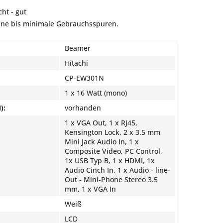
ht - gut
eine bis minimale Gebrauchsspuren.
Beamer
Hitachi
CP-EW301N
1 x 16 Watt (mono)
):
vorhanden
1 x VGA Out, 1 x RJ45,
Kensington Lock, 2 x 3.5 mm
Mini Jack Audio In, 1 x
Composite Video, PC Control,
1x USB Typ B, 1 x HDMI, 1x
Audio Cinch In, 1 x Audio - line-
Out - Mini-Phone Stereo 3.5
mm, 1 x VGA In
Weiß
LCD