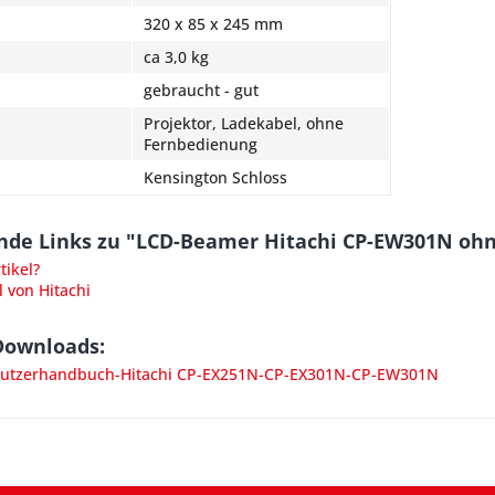
320 x 85 x 245 mm
ca 3,0 kg
gebraucht - gut
Projektor, Ladekabel, ohne
Fernbedienung
Kensington Schloss
nde Links zu "LCD-Beamer Hitachi CP-EW301N oh
ikel?
l von Hitachi
Downloads:
utzerhandbuch-Hitachi CP-EX251N-CP-EX301N-CP-EW301N