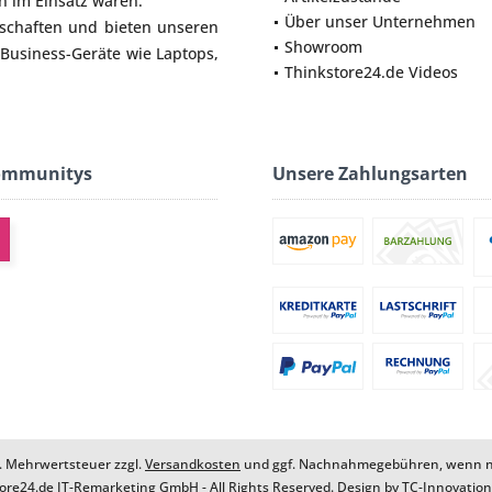
 im Einsatz waren.
Über unser Unternehmen
lschaften und bieten unseren
Showroom
 Business-Geräte wie
Laptops
,
Thinkstore24.de Videos
ommunitys
Unsere Zahlungsarten
zl. Mehrwertsteuer zzgl.
Versandkosten
und ggf. Nachnahmegebühren, wenn ni
ore24.de IT-Remarketing GmbH - All Rights Reserved. Design by
TC-Innovatio