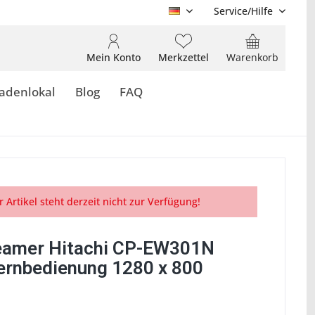
Service/Hilfe
DE
Mein Konto
Merkzettel
Warenkorb
adenlokal
Blog
FAQ
r Artikel steht derzeit nicht zur Verfügung!
amer Hitachi CP-EW301N
ernbedienung 1280 x 800