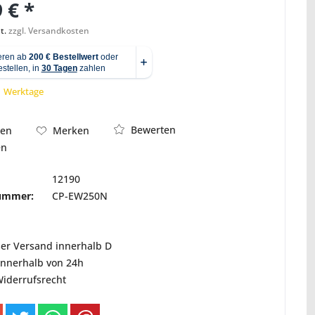
 € *
t.
zzgl. Versandkosten
Abbildung ähnlich
 1 Werktage
Bewerten
hen
Merken
en
12190
nummer:
CP-EW250N
ser Versand innerhalb D
innerhalb von 24h
Widerrufsrecht