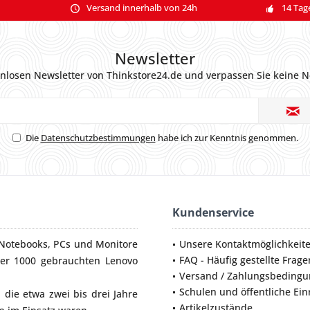
Versand innerhalb von 24h
14 Tag
Newsletter
nlosen Newsletter von Thinkstore24.de und verpassen Sie keine N
Die
Datenschutzbestimmungen
habe ich zur Kenntnis genommen.
Kundenservice
Notebooks
,
PCs
und
Monitore
Unsere Kontaktmöglichkeit
FAQ - Häufig gestellte Frage
ber 1000 gebrauchten Lenovo
Versand / Zahlungsbeding
Schulen und öffentliche Ei
die etwa zwei bis drei Jahre
Artikelzustände