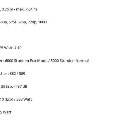
. 0,76 m - max. 7,64 m
480p, 575i, 575p, 720p, 1080i
225 Watt UHP
 : 6000 Stunden Eco-Mode / 5000 Stunden Normal
er : 382 / 589
 29 (Eco) - 37 dB
10 (Eco) / 330 Watt
,5 Watt